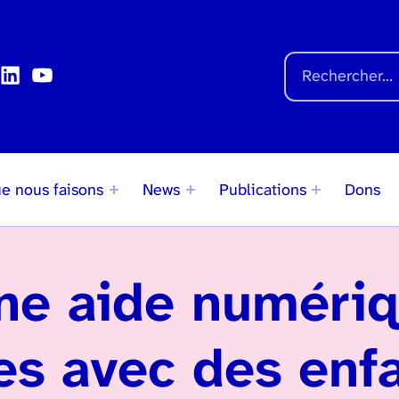
Chercher sur le site
k
agram
LinkedIn
YouTube
Rechercher pour :
e nous faisons
News
Publications
Dons
ne aide numéri
les avec des enf