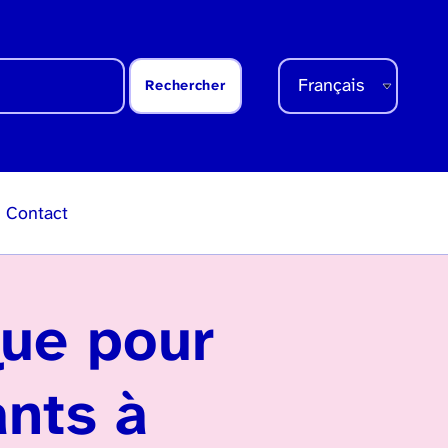
Choisir une langue – la sélection déclenchera le rechargement de la page
Contact
que pour
ants à