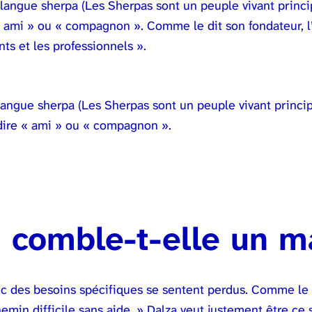
a langue sherpa (Les Sherpas sont un peuple vivant princ
 « ami » ou « compagnon ». Comme le dit son fondateur, l’
s et les professionnels ».
langue sherpa (Les Sherpas sont un peuple vivant princi
 dire « ami » ou « compagnon ».
n comble-t-elle un 
c des besoins spécifiques se sentent perdus. Comme le 
emin difficile sans aide. » Dalza veut justement être ce 