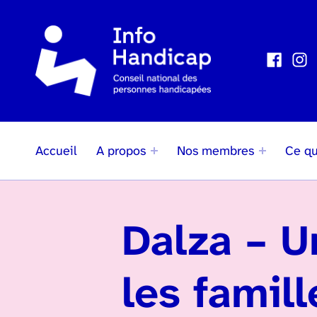
Faceboo
Inst
Social Links
Accueil
A propos
Nos membres
Ce qu
Dalza – U
les famil