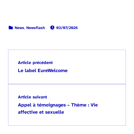
PUBLIÉ LE:
CATÉGORISÉ DANS :
News
,
Newsflash
03/07/2026
Retour à la navigation principale
Navigation de l’article
Article précédent
Le label EureWelcome
Article suivant
Appel à témoignages – Thème : Vie
affective et sexuelle