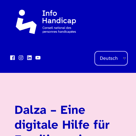
Sprache auswählen
Facebook
Instagram
LinkedIn
YouTube
Social Links
Dalza – Eine
digitale Hilfe für