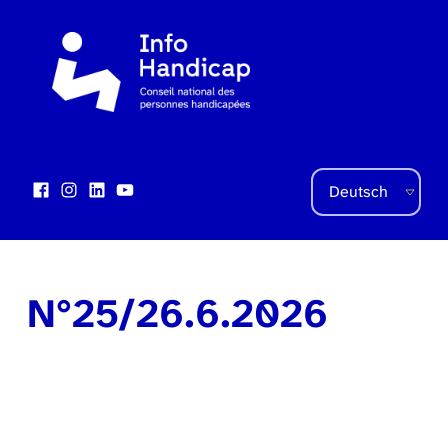
Sprache auswählen
Facebook
Instagram
LinkedIn
YouTube
Social Links
N°25/26.6.2026