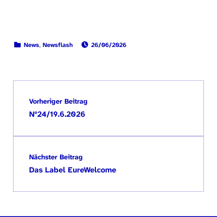
VERÖFFENTLICHT AM:
KATEGORISIERT IN:
News
,
Newsflash
26/06/2026
Zurück zur Hauptnavigation springen
Beitragsnavigation
Vorheriger Beitrag
N°24/19.6.2026
Nächster Beitrag
Das Label EureWelcome