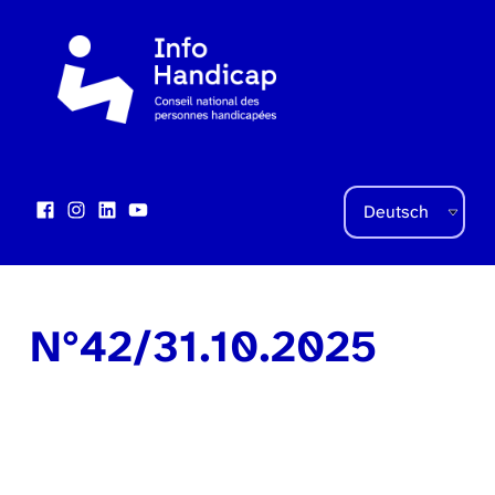
Sprache auswählen
Facebook
Instagram
LinkedIn
YouTube
Social Links
N°42/31.10.2025