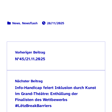
VERÖFFENTLICHT AM:
KATEGORISIERT IN:
News
,
Newsflash
28/11/2025
Zurück zur Hauptnavigation springen
Beitragsnavigation
Vorheriger Beitrag
N°45/21.11.2025
Nächster Beitrag
Info-Handicap feiert Inklusion durch Kunst
im Grand-Théâtre: Enthüllung der
Finalisten des Wettbewerbs
#LëtzBreakBarriers