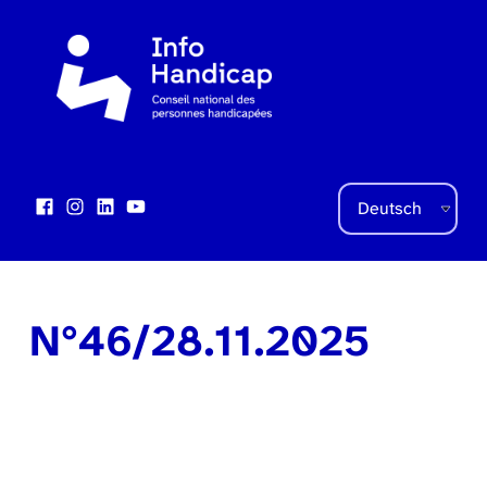
Sprache auswählen
Facebook
Instagram
LinkedIn
YouTube
Social Links
N°46/28.11.2025