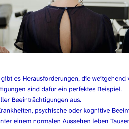
t gibt es Herausforderungen, die weitgehend 
igungen sind dafür ein perfektes Beispiel.
ller Beeinträchtigungen aus.
rankheiten, psychische oder kognitive Beein
Hinter einem normalen Aussehen leben Taus