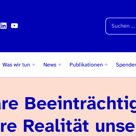
Auf der Seite suchen
k
agram
LinkedIn
YouTube
Suchen nach:
Was wir tun
News
Publikationen
Spende
re Beeinträchti
re Realität unse