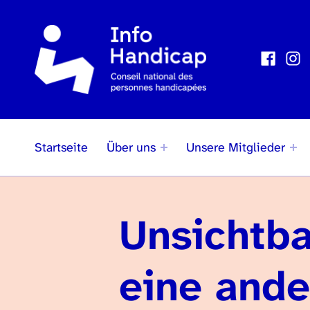
Faceboo
Inst
Social Links
Startseite
Über uns
Unsere Mitglieder
Unsichtba
eine ande