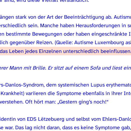
 sind, wird diese Vielfalt verständlich.
ängen stark von der Art der Beeinträchtigung ab. Autism
erschiedlich sein. Manche haben Herausforderungen in s
en bestimmte Bewegungen oder haben eingeschränkte In
lich gegenüber Reizen. (Quelle: Autisme Luxembourg a
das Leben jedes Einzelnen unterschiedlich beeinflussen
ers-Danlos-Syndrom, dem systemischen Lupus erythema
Krankheit) variieren die Symptome ebenfalls in ihrer Int
verstehen. Oft hört man: „Gestern ging’s noch!“
sidentin von EDS Lëtzebuerg und selbst vom Ehlers-Danl
e war. Das lag nicht daran, dass es keine Symptome gab, 