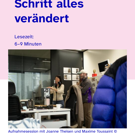
Schritt alles
verändert
Lesezeit:
6–9 Minuten
Aufnahmesession mit Joanne Theisen und Maxime Toussaint ©