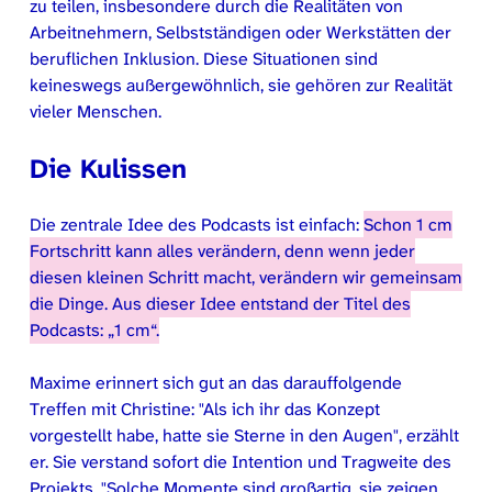
zu teilen, insbesondere durch die Realitäten von
Arbeitnehmern, Selbstständigen oder Werkstätten der
beruflichen Inklusion. Diese Situationen sind
keineswegs außergewöhnlich, sie gehören zur Realität
vieler Menschen.
Die Kulissen
Die zentrale Idee des Podcasts ist einfach:
Schon 1 cm
Fortschritt kann alles verändern, denn wenn jeder
diesen kleinen Schritt macht, verändern wir gemeinsam
die Dinge. Aus dieser Idee entstand der Titel des
Podcasts: „1 cm“.
Maxime erinnert sich gut an das darauffolgende
Treffen mit Christine:
Als ich ihr das Konzept
vorgestellt habe, hatte sie Sterne in den Augen
, erzählt
er. Sie verstand sofort die Intention und Tragweite des
Projekts.
Solche Momente sind großartig, sie zeigen