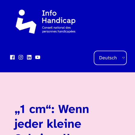
Sprache auswählen
Facebook
Instagram
LinkedIn
YouTube
Social Links
„1 cm“: Wenn
jeder kleine