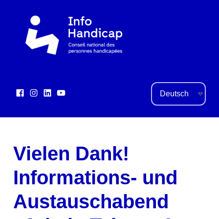
Sprache auswählen
Facebook
Instagram
LinkedIn
YouTube
Social Links
Vielen Dank!
Informations- und
Austauschabend