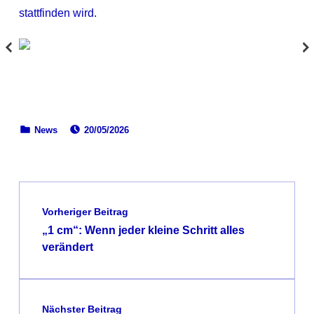
stattfinden wird.
VERÖFFENTLICHT AM:
KATEGORISIERT IN:
News
20/05/2026
Zurück zur Hauptnavigation springen
Beitragsnavigation
Vorheriger Beitrag
„1 cm“: Wenn jeder kleine Schritt alles
verändert
Nächster Beitrag