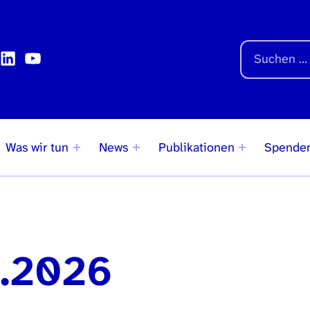
Auf der Seite suchen
k
agram
LinkedIn
YouTube
Suchen nach:
Was wir tun
News
Publikationen
Spende
5.2026