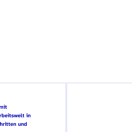
CHT AM:
igation
mit
rbeitswelt in
hritten und