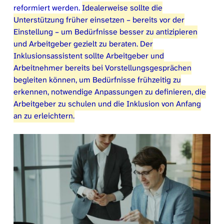
reformiert werden.
Idealerweise sollte die
Unterstützung früher einsetzen – bereits vor der
Einstellung – um Bedürfnisse besser zu antizipieren
und Arbeitgeber gezielt zu beraten. Der
Inklusionsassistent sollte Arbeitgeber und
Arbeitnehmer bereits bei Vorstellungsgesprächen
begleiten können, um Bedürfnisse frühzeitig zu
erkennen, notwendige Anpassungen zu definieren, die
Arbeitgeber zu schulen und die Inklusion von Anfang
an zu erleichtern.