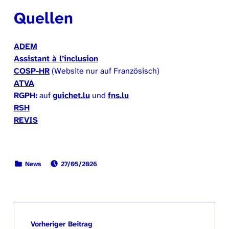
Quellen
ADEM
Assistant à l’inclusion
COSP-HR
(Website nur auf Französisch)
ATVA
RGPH:
auf
guichet.lu
und
fns.lu
RSH
REVIS
VERÖFFENTLICHT AM:
KATEGORISIERT IN:
News
27/05/2026
Zurück zur Hauptnavigation springen
Beitragsnavigation
Vorheriger Beitrag