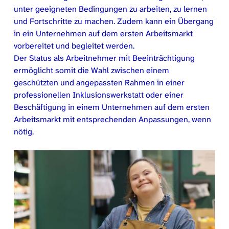
unter geeigneten Bedingungen zu arbeiten, zu lernen
und Fortschritte zu machen. Zudem kann ein Übergang
in ein Unternehmen auf dem ersten Arbeitsmarkt
vorbereitet und begleitet werden.
Der Status als Arbeitnehmer mit Beeinträchtigung
ermöglicht somit die Wahl zwischen einem
geschützten und angepassten Rahmen in einer
professionellen Inklusionswerkstatt oder einer
Beschäftigung in einem Unternehmen auf dem ersten
Arbeitsmarkt mit entsprechenden Anpassungen, wenn
nötig.