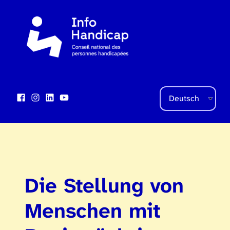
Sprache auswählen
Facebook
Instagram
LinkedIn
YouTube
Social Links
Die Stellung von
Menschen mit