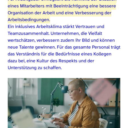
eines Mitarbeiters mit Beeinträchtigung eine bessere
Organisation der Arbeit und eine Verbesserung der
Arbeitsbedingungen.
Ein inklusives Arbeitsklima stärkt Vertrauen und
Teamzusammenhalt. Unternehmen, die Vielfalt
wertschätzen, verbessern zudem ihr Bild und können
neue Talente gewinnen. Für das gesamte Personal trägt
das Verständnis für die Bedürfnisse eines Kollegen
dazu bei, eine Kultur des Respekts und der
Unterstützung zu schaffen.