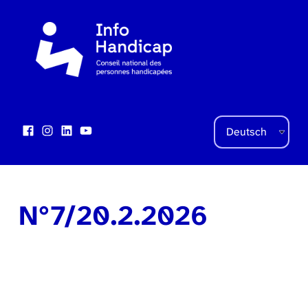
Sprache auswählen
Facebook
Instagram
LinkedIn
YouTube
Social Links
N°7/20.2.2026