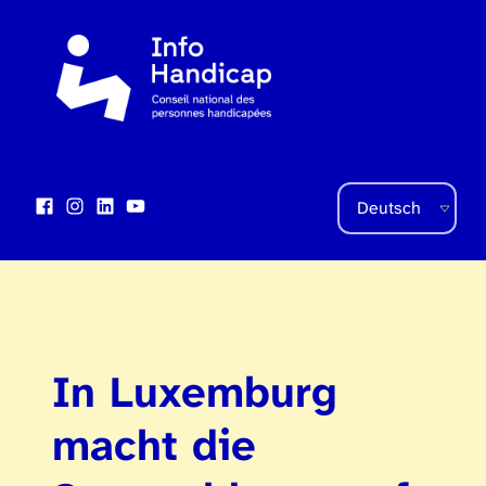
Sprache auswählen
Facebook
Instagram
LinkedIn
YouTube
Social Links
In Luxemburg
macht die